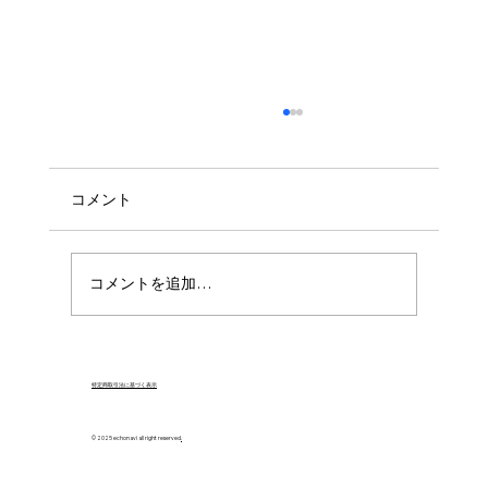
コメント
コメントを追加…
運営より 🎥新規配信のお知らせ
特定商取引法に基づく表示
© 2025 echonavi all right reserved
.