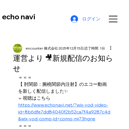
echo navi
ログイン
encounter 株式会社
2025年12月15日
読了時間: 1分
運営より 🎥新規配信のお知ら
せ
＝＝＝
【 肘関節：腕橈関節内注射】のエコー動画
を新しく配信しました✨
▼ 視聴はこちら
https://www.echonavi.net/?wix-vod-video-
id=8b6dfe7dd84040f2b52ca7f4a9287c4d
&wix-vod-comp-id=comp-mj73hgne
＝＝＝