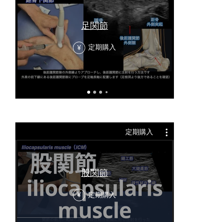
09-015
足関節
定期購入
¥
定期購入
07-
股関節
定期購入
¥