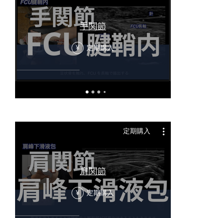
06-
手関節
定期購入
¥
定期購入
04-0
肩関節
定期購入
¥